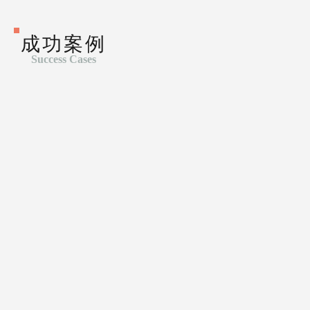
PROFESSIONAL
成功案例
Success Cases