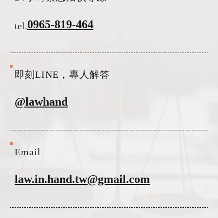
0965-819-464
tel.
即刻LINE，專人解答
@lawhand
Email
law.in.hand.tw@gmail.com