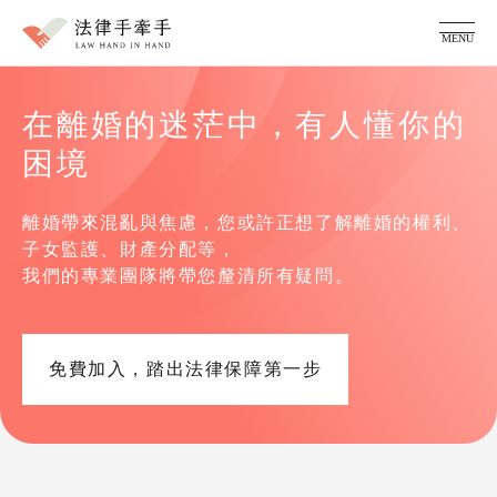
MENU
服務項目
在離婚的迷茫中，有人懂你的
家事糾紛顧問
律師團隊
困境
法律專欄
成功案例
離婚帶來混亂與焦慮，您或許正想了解離婚的權利、
常見問題
子女監護、財產分配等，

我們的專業團隊將帶您釐清所有疑問。
免費加入，踏出法律保障第一步