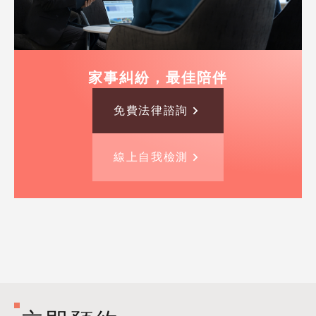
家事糾紛，最佳陪伴
免費法律諮詢
線上自我檢測
PROFESSIONAL