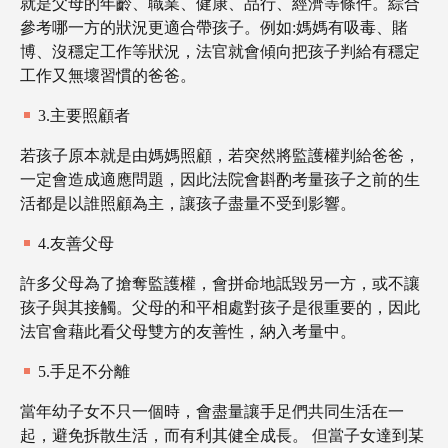
就是父母的年齡、職業、健康、品行、經濟等條件。綜合
參考哪一方的狀況更適合帶孩子。例如:媽媽有吸毒、賭
博、沒穩定工作等狀況，法官就會傾向把孩子判給有穩定
工作又無壞習慣的爸爸。
3.主要照顧者
若孩子原本就是由媽媽照顧，若突然將監護權判給爸爸，
一定會造成適應問題，因此法院會斟酌考量孩子之前的生
活都是以誰照顧為主，讓孩子盡量不受到影響。
4.友善父母
許多父母為了搶奪監護權，會拼命地詆毀另一方，或不讓
孩子與其接觸。父母的和平相處對孩子是很重要的，因此
法官會藉此看父母雙方的友善性，納入考量中。
5.手足不分離
當年幼子女不只一個時，會盡量讓手足們共同生活在一
起，避免拆散生活，而有利其健全成長。 但當子女達到某