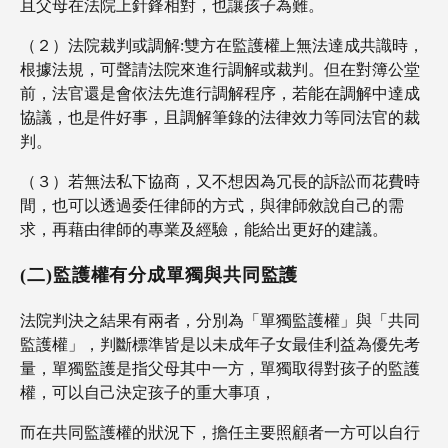
且父母在法院上針鋒相對，也讓孩子為難。
（２）法院裁判或調解:雙方在監護權上無法達成共識時，
根據法規，可聲請法院來進行調解或裁判。但在對簿公堂
前，法官還是會依法先進行調解程序，若能在調解中達成
協議，也是件好事，
且調解筆錄的法律
效力等同法官的裁
判。
（３）若無法私下協商，又不想因為冗長的訴訟而花費時
間，也可以透過委任律師的方式，與律師敘說自己的需
求，再藉由律師的專業及經驗，能給出更好的建議。
(二)監護權有分成單獨與共同監護
法院判決之結果有兩者，分別為「單獨監護權」與「共同
監護權」，判斷標準皆是以未成年子女最佳利益為優先考
量，單獨監護是指父母其中一方，單獨取得對孩子的監護
權，可以自己決定孩子的重大事項，
而在共同監護權的狀況下，擔任主要照顧者一方可以自行