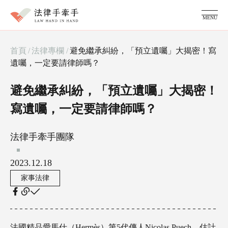
MENU
服務項目
首頁
/
法律專欄
/
避免繼承糾紛，「預立遺囑」大揭密！寫
家事糾紛顧問
遺囑，一定要請律師嗎？
律師團隊
法律專欄
避免繼承糾紛，「預立遺囑」大揭密！
成功案例
常見問題
寫遺囑，一定要請律師嗎？
法律手牽手團隊
2023.12.18
家事法律
法國精品愛馬仕（Hermès）第5代傳人Nicolas Puech，估計