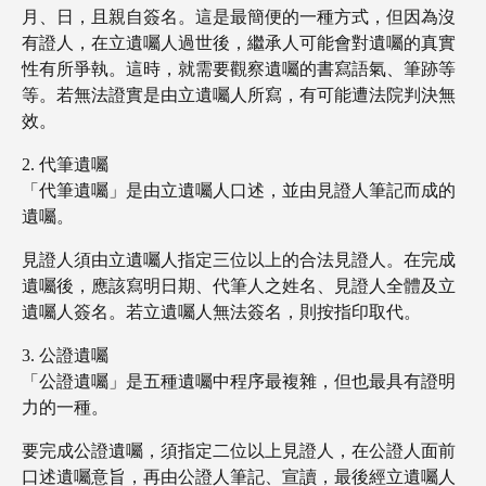
月、日，且親自簽名。這是最簡便的一種方式，但因為沒
有證人，在立遺囑人過世後，繼承人可能會對遺囑的真實
性有所爭執。這時，就需要觀察遺囑的書寫語氣、筆跡等
等。若無法證實是由立遺囑人所寫，有可能遭法院判決無
效。
代筆遺囑
「代筆遺囑」是由立遺囑人口述，並由見證人筆記而成的
遺囑。
見證人須由立遺囑人指定三位以上的合法見證人。在完成
遺囑後，應該寫明日期、代筆人之姓名、見證人全體及立
遺囑人簽名。若立遺囑人無法簽名，則按指印取代。
公證遺囑
「公證遺囑」是五種遺囑中程序最複雜，但也最具有證明
力的一種。
要完成公證遺囑，須指定二位以上見證人，在公證人面前
口述遺囑意旨，再由公證人筆記、宣讀，最後經立遺囑人