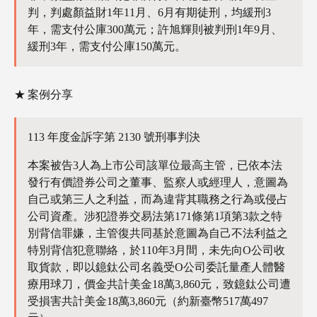
判，判處顏益財1年11月、6月有期徒刑，均緩刑3
年，需支付公庫300萬元；許旭輝則被判刑1年9月、
緩刑3年，需支付公庫150萬元。
案例分享
113 年度金訴字第 2130 號刑事判決
本案被告3人為上市公司該單位最高主管，已依本法
發行有價證券公司之董事、監察人或經理人，意圖為
自己或第三人之利益，而為違背其職務之行為或侵占
公司資產。涉犯證券交易法第171條第1項第3款之特
別背信罪嫌，主管復共同基於意圖為自己不法利益之
特別背信犯意聯絡，於110年3月間，未先向O公司收
取貨款，即以鐿鈦公司名義受O公司委託量產人體醫
療用球刀，價金共計美金18萬3,860元，致鐿鈦公司遭
受損害共計美金18萬3,860元（約新臺幣517萬497