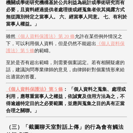
機關或學術研究機構基於公共利益為統計或學術研究而有
必要，且資料經過提供者處理後或經蒐集者依其揭露方式
無從識別特定之當事人。 六、經當事人同意。 七、有利於
當事人權益。」
雖然
《個人資料保護法》第 20 條
允許在某些例外情況之
下，可以利用個人資料，但是仍然不能超出
《個人資料保
護法》第 5 條
的範疇。
至於是否有超出範疇，則需要個案認定。若有相關疑慮的
話，建議詢問專業律師的意見，由律師針對個案情形來給
出適當的答覆。
《個人資料保護法》第 5 條
： 「個人資料之蒐集、處理或
利用，應尊重當事人之權益，依誠實及信用方法為之，不
得逾越特定目的之必要範圍，並應與蒐集之目的具有正當
合理之關聯。」
（三）「截圖聊天室對話上傳」的行為會有觸法