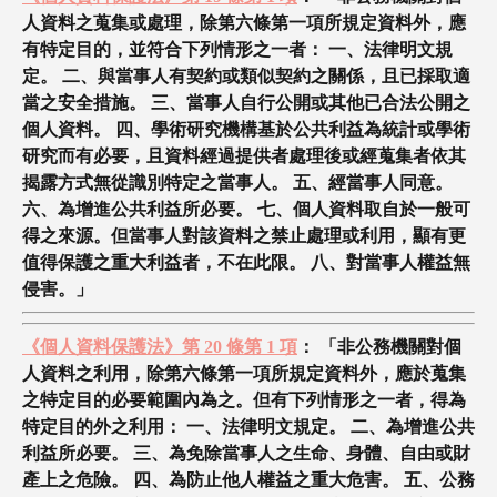
人資料之蒐集或處理，除第六條第一項所規定資料外，應
有特定目的，並符合下列情形之一者： 一、法律明文規
定。 二、與當事人有契約或類似契約之關係，且已採取適
當之安全措施。 三、當事人自行公開或其他已合法公開之
個人資料。 四、學術研究機構基於公共利益為統計或學術
研究而有必要，且資料經過提供者處理後或經蒐集者依其
揭露方式無從識別特定之當事人。 五、經當事人同意。
六、為增進公共利益所必要。 七、個人資料取自於一般可
得之來源。但當事人對該資料之禁止處理或利用，顯有更
值得保護之重大利益者，不在此限。 八、對當事人權益無
侵害。」
《個人資料保護法》第 20 條第 1 項
： 「非公務機關對個
人資料之利用，除第六條第一項所規定資料外，應於蒐集
之特定目的必要範圍內為之。但有下列情形之一者，得為
特定目的外之利用： 一、法律明文規定。 二、為增進公共
利益所必要。 三、為免除當事人之生命、身體、自由或財
產上之危險。 四、為防止他人權益之重大危害。 五、公務