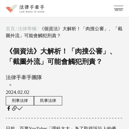
MENU
服務項目
首頁
/
法律專欄
/
《個資法》大解析！「肉搜公審」、「截
家事糾紛顧問
圖外流」可能會觸犯刑責？
律師團隊
法律專欄
《個資法》大解析！「肉搜公審」、
成功案例
常見問題
「截圖外流」可能會觸犯刑責？
法律手牽手團隊
2024.02.02
刑事法律
民事法律
日前，百萬YouTuber「理科太太」為了取得訴訟上的優